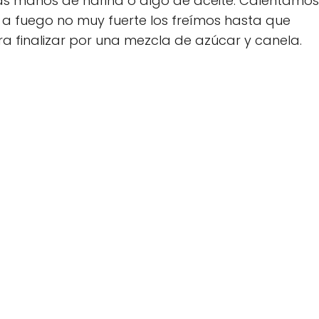
as manos de harina o algo de aceite. Calentamos
 a fuego no muy fuerte los freímos hasta que
 finalizar por una mezcla de azúcar y canela.