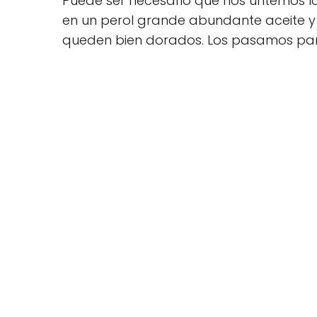
Puede ser necesario que nos untemos l
en un perol grande abundante aceite y
queden bien dorados. Los pasamos para