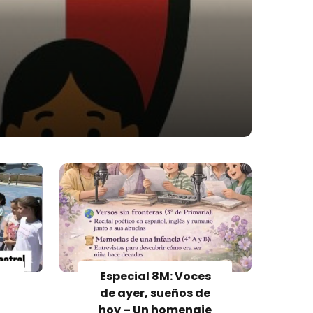
.
Especial 8M: Voces
de ayer, sueños de
hoy – Un homenaje