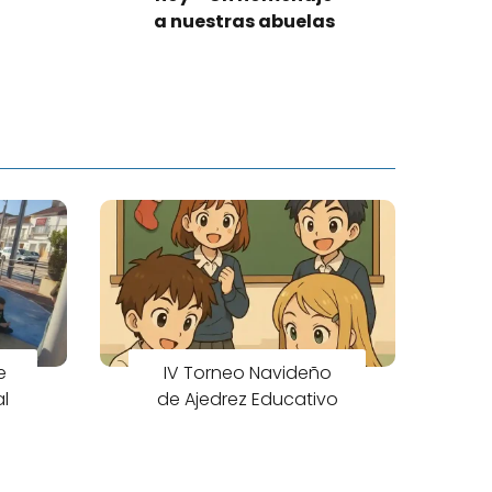
a nuestras abuelas
e
IV Torneo Navideño
al
de Ajedrez Educativo
P