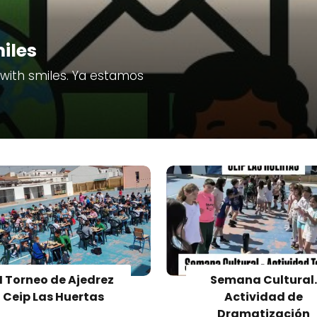
iles
 with smiles. Ya estamos
II Torneo de Ajedrez
Semana Cultural
Ceip Las Huertas
Actividad de
Dramatización