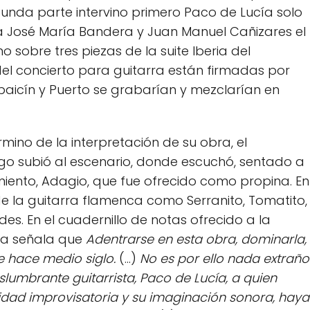
gunda parte intervino primero Paco de Lucía solo
 a José María Bandera y Juan Manuel Cañizares el
o sobre tres piezas de la suite Iberia del
del concierto para guitarra están firmadas por
lbaicín y Puerto se grabarían y mezclarían en
rmino de la interpretación de su obra, el
o subió al escenario, donde escuchó, sentado a
imiento, Adagio, que fue ofrecido como propina. En
 de la guitarra flamenca como Serranito, Tomatito,
es. En el cuadernillo de notas ofrecido a la
ona señala que
Adentrarse en esta obra, dominarla,
de hace medio siglo.
(...)
No es por ello nada extraño
slumbrante guitarrista, Paco de Lucía, a quien
ad improvisatoria y su imaginación sonora, haya